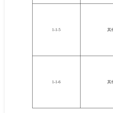
1-1-5
其
1-1-6
其