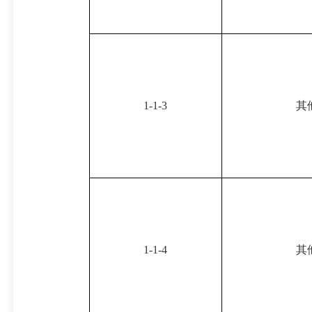
1-1-3
其
1-1-4
其