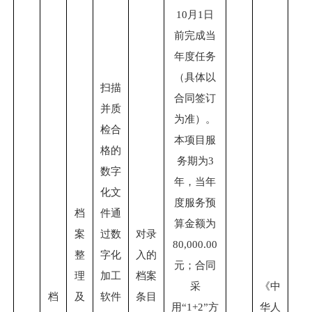
10月1日
前完成当
年度任务
（具体以
扫描
合同签订
并质
为准）。
检合
本项目服
格的
务期为3
数字
年，当年
化文
度服务预
档
件通
算金额为
案
过数
对录
80,000.00
整
字化
入的
元；合同
理
加工
档案
采
《中
档
及
软件
条目
用“1+2”方
华人