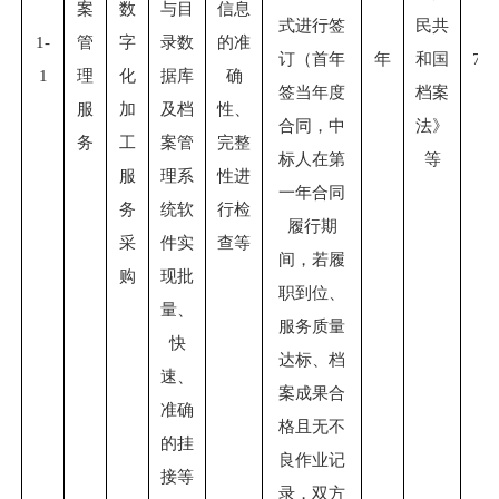
案
数
与目
信息
式进行签
民共
1-
管
字
录数
的准
订（首年
年
和国
79,
1
理
化
据库
确
签当年度
档案
服
加
及档
性、
合同，中
法》
务
工
案管
完整
标人在第
等
服
理系
性进
一年合同
务
统软
行检
履行期
采
件实
查等
间，若履
购
现批
职到位、
量、
服务质量
快
达标、档
速、
案成果合
准确
格且无不
的挂
良作业记
接等
录，双方