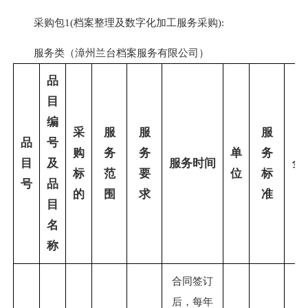
采购包1(档案整理及数字化加工服务采购):
服务类（漳州兰台档案服务有限公司）
品
目
编
采
服
服
服
品
号
购
务
务
单
务
目
及
服务时间
金
标
范
要
位
标
号
品
的
围
求
准
目
名
称
合同签订
后，每年