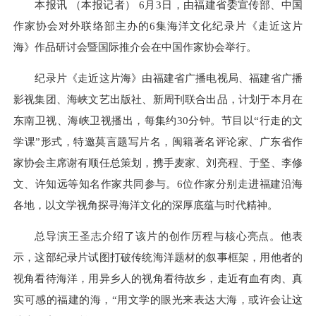
本报讯 （本报记者） 6月3日，由福建省委宣传部、中国
作家协会对外联络部主办的6集海洋文化纪录片《走近这片
海》作品研讨会暨国际推介会在中国作家协会举行。
纪录片《走近这片海》由福建省广播电视局、福建省广播
影视集团、海峡文艺出版社、新周刊联合出品，计划于本月在
东南卫视、海峡卫视播出，每集约30分钟。节目以“行走的文
学课”形式，特邀莫言题写片名，闽籍著名评论家、广东省作
家协会主席谢有顺任总策划，携手麦家、刘亮程、于坚、李修
文、许知远等知名作家共同参与。6位作家分别走进福建沿海
各地，以文学视角探寻海洋文化的深厚底蕴与时代精神。
总导演王圣志介绍了该片的创作历程与核心亮点。他表
示，这部纪录片试图打破传统海洋题材的叙事框架，用他者的
视角看待海洋，用异乡人的视角看待故乡，走近有血有肉、真
实可感的福建的海，“用文学的眼光来表达大海，或许会让这