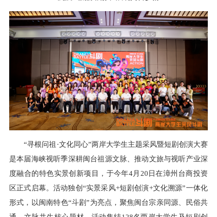
“寻根问祖·文化同心”两岸大学生主题采风暨短剧创演大赛
是本届海峡视听季深耕闽台祖源文脉、推动文旅与视听产业深
度融合的特色实景创新项目，于今年4月20日在漳州台商投资
区正式启幕。活动独创“实景采风+短剧创演+文化溯源”一体化
形式，以闽南特色“斗剧”为亮点，聚焦闽台宗亲同源、民俗共
通、文脉共生核心题材。活动集结128名两岸大学生及短剧创