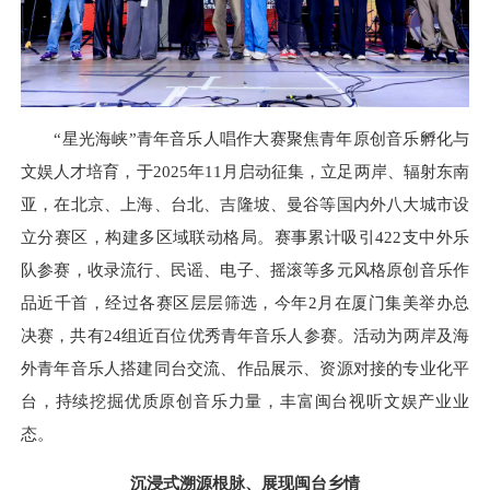
“星光海峡”青年音乐人唱作大赛聚焦青年原创音乐孵化与
文娱人才培育，于2025年11月启动征集，立足两岸、辐射东南
亚，在北京、上海、台北、吉隆坡、曼谷等国内外八大城市设
立分赛区，构建多区域联动格局。赛事累计吸引422支中外乐
队参赛，收录流行、民谣、电子、摇滚等多元风格原创音乐作
品近千首，经过各赛区层层筛选，今年2月在厦门集美举办总
决赛，共有24组近百位优秀青年音乐人参赛。活动为两岸及海
外青年音乐人搭建同台交流、作品展示、资源对接的专业化平
台，持续挖掘优质原创音乐力量，丰富闽台视听文娱产业业
态。
沉浸式溯源根脉、展现闽台乡情