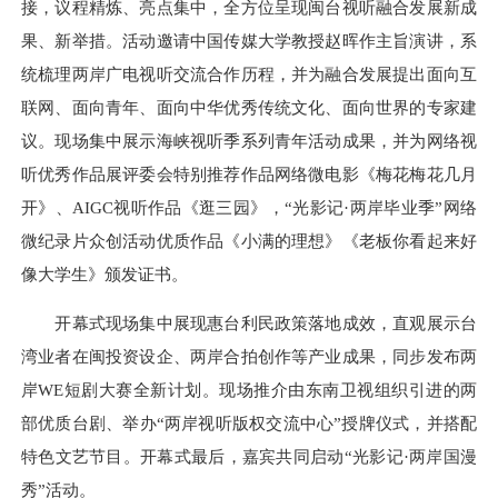
接，议程精炼、亮点集中，全方位呈现闽台视听融合发展新成
果、新举措。活动邀请中国传媒大学教授赵晖作主旨演讲，系
统梳理两岸广电视听交流合作历程，并为融合发展提出面向互
联网、面向青年、面向中华优秀传统文化、面向世界的专家建
议。现场集中展示海峡视听季系列青年活动成果，并为网络视
听优秀作品展评委会特别推荐作品网络微电影《梅花梅花几月
开》、AIGC视听作品《逛三园》，“光影记·两岸毕业季”网络
微纪录片众创活动优质作品《小满的理想》《老板你看起来好
像大学生》颁发证书。
开幕式现场集中展现惠台利民政策落地成效，直观展示台
湾业者在闽投资设企、两岸合拍创作等产业成果，同步发布两
岸WE短剧大赛全新计划。现场推介由东南卫视组织引进的两
部优质台剧、举办“两岸视听版权交流中心”授牌仪式，并搭配
特色文艺节目。开幕式最后，嘉宾共同启动“光影记·两岸国漫
秀”活动。