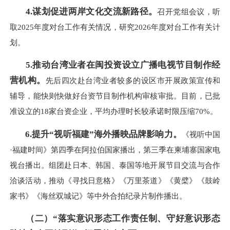
4.
谋划促进两岸文化交流新路径。
召开党组会议，听
取2025年度对台工作有关情况，研究2026年度对台工作有关计
划。
5.
推动台湾业者在闽投资设立广播电视节目制作经
营机构
。
先后四次赴台湾业者较多的设区市开展政策宣传和
辅导，能快则快做好台资节目制作机构审核审批。目前，已批
准设立的18家台资企业，平均办理时长较承诺时限压缩70%。
6.
提升“视听福建”海外播映品牌影响力。
《视听中国
·福建时间》第四季在阿拉伯国家播出，第三季在柬埔寨国家电
视台播出。组团赴日本、韩国、泰国等地开展节目交流与合作
洽谈活动，推动《寻找日意格》《万里茶道》《黄檗》《鼓岭
家书》《海丝双城记》等中外合拍纪录片制作播出。
（二）“落实意识形态工作责任制、守好意识形态