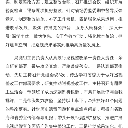
实。制定整改方案，建立整改台账，召开推进会议，组织开展
督促检查，逐条逐项抓好整改。针对省纪委监委期中督导反馈
意见，制定整改措施，补齐工作短板。四是强化成果运用，推
进改革发展。聚焦“传播党的声音、服务人民群众”，深入开
展“深学争优、敢为争先、实干争效”行动，强化标本兼治，抓
好建章立制，把巡视成果落实到推动高质量发展上。
局党组主要负责人认真履行巡视整改第一责任人责任，亲
自研究部署、带头攻坚克难、严格督促落实。一是认真部署推
动。先后主持召开党组会议8次，传达学习省委关于做好巡视
整改工作部署要求，研究推动巡视整改工作。主持召开专题民
主生活会，带领班子成员深刻剖析根源，严肃开展批评与自我
批评。二是带头聚力攻坚。坚持以上率下，牵头抓好41个问题
的整改落实。针对历史遗留问题和重点难点问题，积极向省政
府和省委宣传部领导汇报，带头开展“地毯式”整改，推进广播
电视虚假宣传医药广告集中整治工作。三是推动成果转化。把