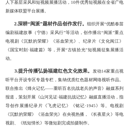
人下基层采风和短视频展播活动，10件优秀短视频在全省广电
新媒体联盟平台展播。
2.深耕“闽派”题材作品创作发行。
组织开展“优酷春苗
编剧福建故事（宁德）采风行”等活动，创作播出“闽派”重点
电视剧《沉默的荣耀》《浴血荣光》、纪录片《文化闽江》
《国宝时刻·福建篇》等，开展“古镇拾光”短视频征集展播活
动。
3.
提升传播弘扬福建红色文化效果。
发动14家重点视
听平台开设专区专题专栏，集纳优质红色题材网络视听作品。
联合推出《烽火记忆——重听百名抗战老兵的声音》融媒系列
报道，策划开展《山河见证·福建抗战记忆》融媒直播活动，指
导创作展播纪录片《飞虎记忆》《铭记·1945》等。电视剧
《沉默的荣耀》《浴血荣光》在央视热播，《长夜星火》等电
视剧、《纸短情长》等微短剧完成拍摄制作。