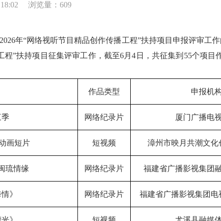
18:02
浏览量：609
26年“网络视听节目精品创作传播工程”扶持项目申报评审工作的通
播工程”扶持项目征集评审工作，截至6月4日，共征集到55个项
作品类型
申报机
三季
网络纪录片
厦门广播电
风动画短片
短视频
漳州市映月共潮文化
闽琉情缘
网络纪录片
福建省广播影视集团
海情》
网络纪录片
福建省广播影视集团电
荣光》
短视频
尤溪县融媒