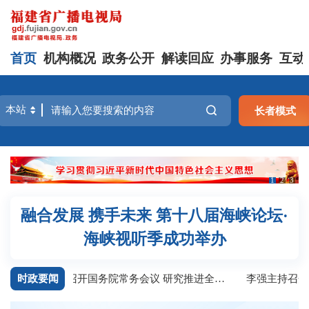
首页
机构概况
政务公开
解读回应
办事服务
互动
长者模式
1
2
3
融合发展 携手未来 第十八届海峡论坛·
海峡视听季成功举办
时政要闻
李强主持召开国务院常务会议 研究推进全国统一大市场建设有关工作 审议通过《现代化应急体系建设“十五五”规划》 讨论《中华人民共和国中国人民银行法（修订草案）》
李强主持召开