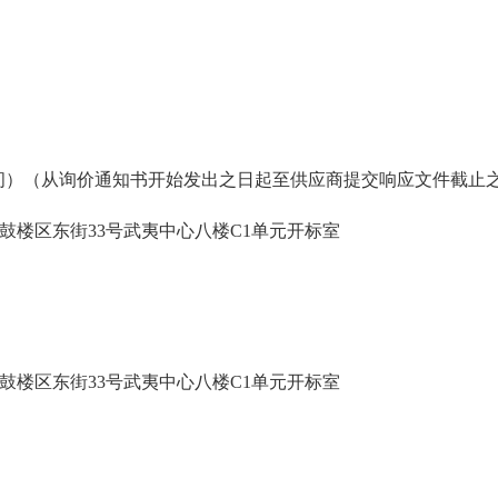
:00（北京时间）（从询价通知书开始发出之日起至供应商提交响应文件
鼓楼区东街33号武夷中心八楼C1单元开标室
鼓楼区东街33号武夷中心八楼C1单元开标室