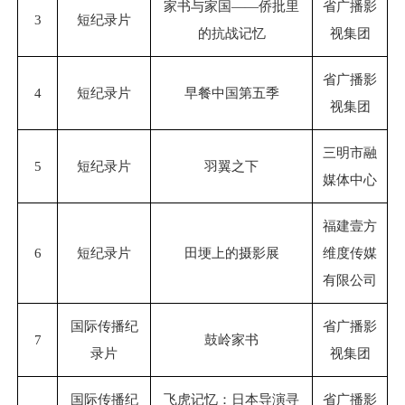
家书与家国——侨批里
省广播影
3
短纪录片
的抗战记忆
视集团
省广播影
4
短纪录片
早餐中国第五季
视集团
三明市融
5
短纪录片
羽翼之下
媒体中心
福建壹方
6
短纪录片
田埂上的摄影展
维度传媒
有限公司
国际传播纪
省广播影
7
鼓岭家书
录片
视集团
国际传播纪
飞虎记忆：日本导演寻
省广播影