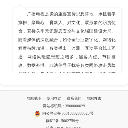
广播电视是党的重要宣传思想阵地，承担着举
旗帜、聚民心、育新人、兴文化、展形象的职责使
命，直接关乎意识形态安全与文化强国建设大局。
随着媒体的深度融合，如今全行业数字化、网络化
程度持续加深，各类播出、监测、互动平台线上互
通，网络风险隐患随之增多，黑客入侵、节目篡
改、数据外泄、非法信号干扰等各类网络攻击风险
持续凸显。党的二十大对国家安全工作作出系统部
署，明确提出加快推进国家安全体系和能力现代
化，也为我们做好广电行业网络安全工作划定了根
网站地图
|
使用帮助
|
联系我们
|
网站搜索
本遵循、赋予了刚性职责。
网站标识码：3500000025
主持人
闽公网安备 35010302000525号
2026-06-30 02:09
闽ICP备15002759号-1