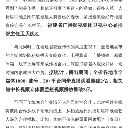
看到了相关传播，相信这引发了福建人的骄傲。很多人第一人
反应可能是刚知道福建人有自己的春晚，紧接着就会好奇福建
福建省广播影视集团卫视中心品推
春晚会是什么样子。”
部主任卫贝妮
说。
与此同时，在福建省委宣传部的高度重视下，全省地县市
的全媒体矩阵积极投入春晚宣传。电视频道、广播频率、新媒
体端、线下大屏等形成传播合力，深度打捞省内观众群体，短
据统计，播出期间，全省各地市全
时间内形成浩大声势。
媒体
1000+
账号，
30+
平台同步直播观看量破
2
亿，相关
短中长视频立体覆盖短视频播放量破
3
亿。
不同于传统晚会与参演艺人的即时性合作，此次福建春晚
将彼此合作从线下拓展到线上，从拍摄延长到播后堪称晚会艺
人深入合作模板。比如，李响不仅克服重重困难配合《春日》
外拍，还利用私域流量进行春晚宣传，更在播出当天空降到福