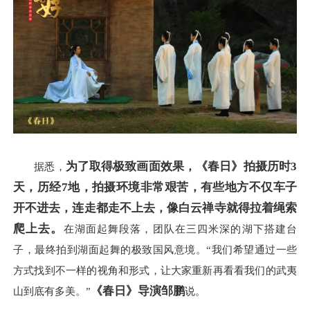
为了取得极致画面效果，
《春日》
拍摄历时
3
据悉，
天
，
历经
7
地，拍摄环境
非常艰苦，
有些
地方
不仅
车子
开不进去
，
连走都走不上去，
像
白云禅寺
就
得拉着绳索
爬上去
。
在湖面起舞段落，团队在三四米深的湖下搭建台
子，最终拍到湖面起舞的极致国风意境。“我们希望通过一些
方式找到不一样的视角和形式，让大家重新再看看我们的武夷
《春日》导演邹鹏
山到底有多美。”
说。