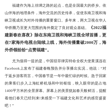
福建作为海上丝绸之路的起点，也是全国最大的侨乡。依
山伴海的地理条件，海外交流的历史传承，促使东南卫视和海
峡卫视成长为对外传播的重要窗口。多年来，两大卫视在华人
《
2022
福
华侨圈乃至更大范围的海外奠定了良好观众基础。
建新春欢喜夜
》
除在东南卫视和海峡卫视全球首播，更
在
7
家海外电视台陆续上线，海外传播量破
2000
万，海
外侨领纷纷“点赞福建”。
尤为值得一提的是，中国驻菲律宾特命全权大使黄溪连在
Facebook上发布了福建春晚预告并分享播出实况，他说：“对
于返乡游客而言，中国春节是一年中最忙碌的时候。急于回家
的乘客们步入上海虹桥机场和中转枢纽，映入眼帘的是占地
1400平方米的全景屏幕。屏幕上的美景犹如春天般鲜活，提醒
着他们春天已经到来!来感受一下福建文化和艺术的感官盛宴
吧！”