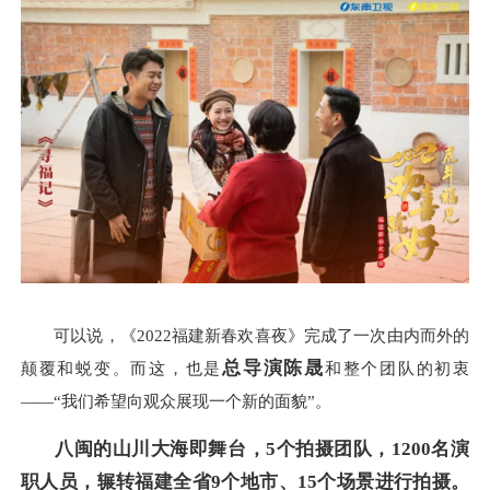
可以说，《2022福建新春欢喜夜》完成了一次由内而外的
总导演陈晟
颠覆和蜕变。而这，也是
和整个团队的初衷
——“我们希望向观众展现一个新的面貌”。
八闽的山川大海即舞台，5
个拍摄团队，
1200
名演
职人员，辗转
福建
全省9
个地市、15
个
场景进行
拍摄
。