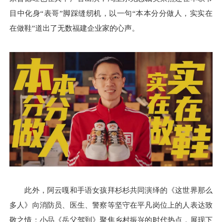
目中化身“表哥”脚踩缝纫机，以一句“本本分分做人，实实在
在做鞋”道出了无数福建企业家的心声。
此外，阿云嘎和手语女孩拜杉杉共同演绎的《这世界那么
多人》向消防员、医生、警察等坚守在平凡岗位上的人表达致
敬之情；小品《岳父驾到》聚焦乡村振兴的时代热点，展现下