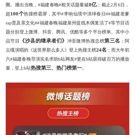
8亿
圈。播出当晚，#福建春晚#相关话题量破
；截止2月6日，
100个
超
热搜榜霸屏，其中#李响仙境中演绎春日##福建老爹
rap普及茶文化##福建春晚福建泉州提线木偶复活了#等节目话
题分别登上微博、抖音、腾讯、优酷等多个平台榜单。其中小
《沙县的继承者们》
第三名
品节目
冲至微博热搜总榜
；阿
24名
云嘎演唱的《这世界那么多人》登上热搜主榜
；而大年初
六#福建春晚导演实名求助b站网友#更在b站获得破百万的播放
热搜第三、热门榜第一
量，登上b站
。