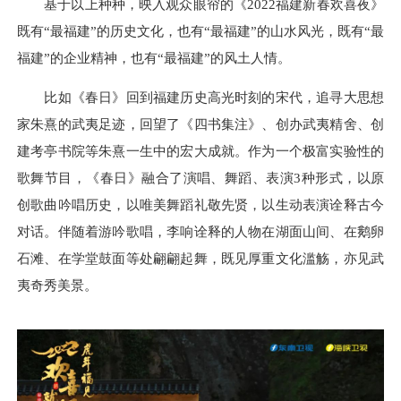
基于以上种种，映入观众眼帘的《2022福建新春欢喜夜》
既有“最福建”的历史文化，也有“最福建”的山水风光，既有“最
福建”的企业精神，也有“最福建”的风土人情。
比如《春日》回到福建历史高光时刻的宋代，追寻大思想
家朱熹的武夷足迹，回望了《四书集注》、创办武夷精舍、创
建考亭书院等朱熹一生中的宏大成就。作为一个极富实验性的
歌舞节目，《春日》融合了演唱、舞蹈、表演3种形式，以原
创歌曲吟唱历史，以唯美舞蹈礼敬先贤，以生动表演诠释古今
对话。伴随着游吟歌唱，李响诠释的人物在湖面山间、在鹅卵
石滩、在学堂鼓面等处翩翩起舞，既见厚重文化滥觞，亦见武
夷奇秀美景。