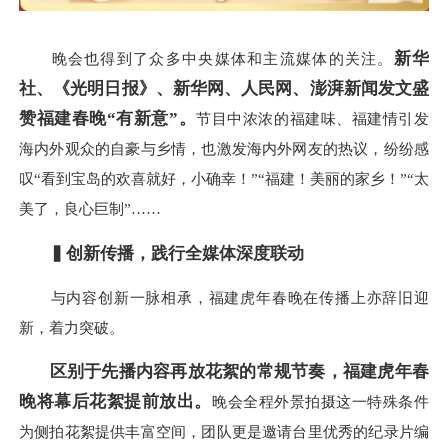
新华
晚会也得到了众多中央媒体和主流媒体的关注。
社、
《
光明日报
》
、新华网、人民网、澎湃新闻发文盛
赞福建春晚“有新意”。
节目中浓浓的福建味、福建情引发
海内外观众的自豪与乡情，也激发海内外网友的热议，纷纷感
叹“看到宝岛的欢喜就好，小确幸！”“福建！美丽的家乡！”“太
美了，良心巨制”……
▍
创新传播，践行全媒体深度联动
与内容创新一脉相承，福建虎年春晚在传播上亦辞旧迎
新，着力突破。
区别于先播内容再放花絮的常规节奏，福建虎年春
晚将幕后花絮提前放出。
晚会全程外景拍摄这一特殊条件
为侧拍花絮提供丰富空间，团队更是邀请台里优秀的纪录片编