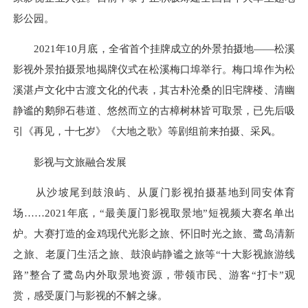
影公园。
2021年10月底，全省首个挂牌成立的外景拍摄地——松溪
影视外景拍摄景地揭牌仪式在松溪梅口埠举行。梅口埠作为松
溪湛卢文化中古渡文化的代表，其古朴沧桑的旧宅牌楼、清幽
静谧的鹅卵石巷道、悠然而立的古樟树林皆可取景，已先后吸
引《再见，十七岁》《大地之歌》等剧组前来拍摄、采风。
影视与文旅融合发展
从沙坡尾到鼓浪屿、从厦门影视拍摄基地到同安体育
场……2021年底，“最美厦门影视取景地”短视频大赛名单出
炉。大赛打造的金鸡现代光影之旅、怀旧时光之旅、鹭岛清新
之旅、老厦门生活之旅、鼓浪屿静谧之旅等“十大影视旅游线
路”整合了鹭岛内外取景地资源，带领市民、游客“打卡”观
赏，感受厦门与影视的不解之缘。