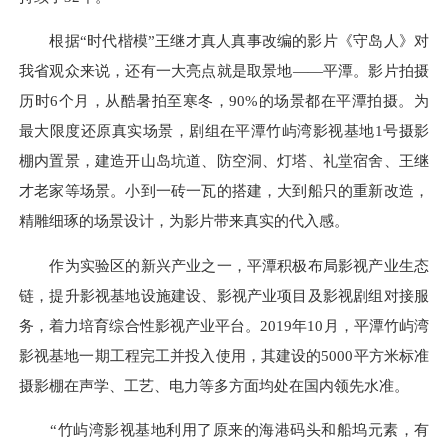
根据“时代楷模”王继才真人真事改编的影片《守岛人》对
我省观众来说，还有一大亮点就是取景地——平潭。影片拍摄
历时6个月，从酷暑拍至寒冬，90%的场景都在平潭拍摄。为
最大限度还原真实场景，剧组在平潭竹屿湾影视基地1号摄影
棚内置景，建造开山岛坑道、防空洞、灯塔、礼堂宿舍、王继
才老家等场景。小到一砖一瓦的搭建，大到船只的重新改造，
精雕细琢的场景设计，为影片带来真实的代入感。
作为实验区的新兴产业之一，平潭积极布局影视产业生态
链，提升影视基地设施建设、影视产业项目及影视剧组对接服
务，着力培育综合性影视产业平台。2019年10月，平潭竹屿湾
影视基地一期工程完工并投入使用，其建设的5000平方米标准
摄影棚在声学、工艺、电力等多方面均处在国内领先水准。
“竹屿湾影视基地利用了原来的海港码头和船坞元素，有