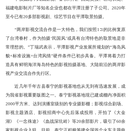
福建电影制片厂等知名企业也都在平潭注册了子公司。2020年
至今已有20多部影视剧、综艺节目在平潭取景拍摄。
“两岸影视交流合作是一大特色，我们按照1∶1的比例复原
了台湾眷村，作为拍摄‘民国风’或具有台湾特色的取景地是非
常理想的。”丁瑞武表示，平潭影视产业发展所规划的“海岛风
貌+标准设施+台湾风情”硬件条件已初步具备。平潭将着力打
造具有鲜明海洋海岛特色的影视拍摄基地、大陆前沿的两岸影
视产业交流合作先行区。
近几年千年古县泰宁的影视基地也从无到有迅速发展，成
为我省影视重要版图之一。泰宁影视基地现已建成棚内净面积
2000平方米、达到演播室级别的专业摄影棚；影视综合剧场、
影视主题酒店、影视招商中心先后落成投用，开拍了《大金
湖》《一念殊途》《血战深坑岭》等20余部影片，吸引了60余
家影视企业入驻。目前，泰宁正积极筹建全国首个火车主题电