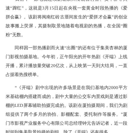
速“蹿红”，这就是3月15日起在央视一套黄金时段热播的《爱
拼会赢》。该剧将闽南红砖古厝间发生的“爱拼才会赢”的创业
故事搬上荧屏，其摄制取景地随着电视剧的热播，在全国“圈
粉”无数。
同样因一部热播剧而火速“出圈”的还有位于集美杏林的厦
门影视拍摄基地。今年初，正午阳光的开年热剧《开端》上线
开播，累计播放量突破20亿次，从上映第一天到大结局，一直
占据着热搜榜单。
“《开端》剧中出现的许多场景是在我们基地内2000平方
米基础棚内搭建而成的，剧中大量的公交车内景戏则是通过影
棚的LED屏幕辅助拍摄完成的。该剧在厦拍摄期间，我们为剧
组提供了两个多月的协拍、影棚配套、委托制作等服务。”厦
门市影视产业服务中心有限公司总经理钟元告诉记者，近一段
时间到集美取景拍摄的剧组，除了《开端》还有很多。