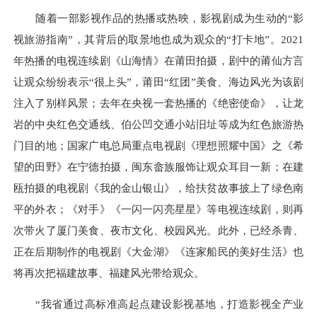
随着一部影视作品的热播或热映，影视剧成为生动的“影
视旅游指南”，其背后的取景地也成为观众的“打卡地”。2021
年热播的电视连续剧《山海情》在莆田拍摄，剧中的莆仙方言
让观众纷纷表示“很上头”，莆田“红团”美食、海边风光为该剧
注入了别样风景；去年在央视一套热播的《绝密使命》，让龙
岩的中央红色交通线、伯公凹交通小站旧址等成为红色旅游热
门目的地；国家广电总局重点电视剧《理想照耀中国》之《希
望的田野》在宁德拍摄，闽东畲族服饰让观众耳目一新；在建
瓯拍摄的电视剧《我的金山银山》，给扶贫故事披上了绿色南
平的外衣；《对手》《一闪一闪亮星星》等电视连续剧，则再
次带火了厦门美食、夜市文化、校园风光。此外，已经杀青、
正在后期制作的电视剧《大金湖》《连家船民的美好生活》也
将再次把福建故事、福建风光带给观众。
“我省通过高标准高起点建设影视基地，打造影视全产业