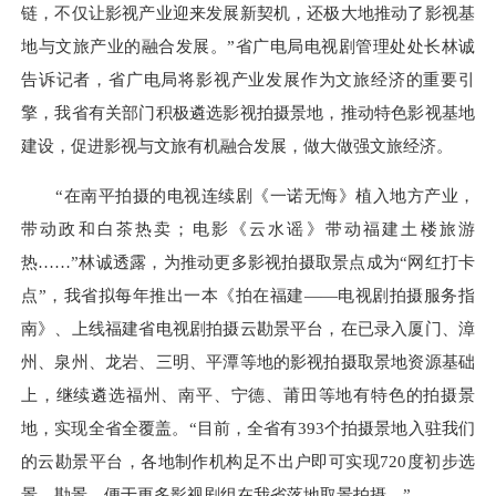
链，不仅让影视产业迎来发展新契机，还极大地推动了影视基
地与文旅产业的融合发展。”省广电局电视剧管理处处长林诚
告诉记者，省广电局将影视产业发展作为文旅经济的重要引
擎，我省有关部门积极遴选影视拍摄景地，推动特色影视基地
建设，促进影视与文旅有机融合发展，做大做强文旅经济。
“在南平拍摄的电视连续剧《一诺无悔》植入地方产业，
带动政和白茶热卖；电影《云水谣》带动福建土楼旅游
热……”林诚透露，为推动更多影视拍摄取景点成为“网红打卡
点”，我省拟每年推出一本《拍在福建——电视剧拍摄服务指
南》、上线福建省电视剧拍摄云勘景平台，在已录入厦门、漳
州、泉州、龙岩、三明、平潭等地的影视拍摄取景地资源基础
上，继续遴选福州、南平、宁德、莆田等地有特色的拍摄景
地，实现全省全覆盖。“目前，全省有393个拍摄景地入驻我们
的云勘景平台，各地制作机构足不出户即可实现720度初步选
景、勘景，便于更多影视剧组在我省落地取景拍摄。”