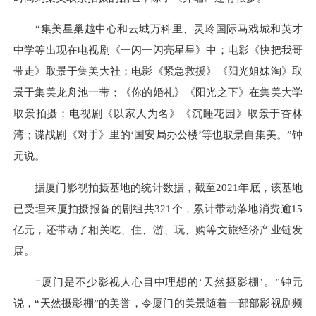
“集美星巢越中心和云城万科里、灵玲国际马戏城和英才
中学等出现在电视剧《一闪一闪亮星星》中；电影《快把我哥
带走》取景于集美大社；电影《紧急救援》《阳光姐妹淘》取
景于集美龙舟池一带；《你的婚礼》《阳光之下》在集美大学
取景拍摄；电视剧《以家人为名》《沉睡花园》取景于杏林
湾；谍战剧《对手》里的‘国安局办公楼’等也取景自集美。”钟
元说。
据厦门影视拍摄基地的统计数据，截至2021年底，该基地
已受理来厦拍摄报备的剧组共321个，累计带动落地消费逾15
亿元，还带动了相关吃、住、游、玩、购等文旅经济产业链发
展。
“厦门是不少影视人心目中理想的‘天然摄影棚’。”钟元
说，“天然摄影棚”的美誉，令厦门的美景随着一部部影视剧频