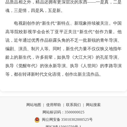
品质品相之外，精品还拥有更深层次的东西——一是真，二是
魂，三是情，四是风，五是新。
电视剧创作的“新生代”新特点、新现象持续被关注。中国
高等院校影视学会会长丁亚平正关注“新生代”创作力量。他
说，近年通过优秀作品崭露头角的不乏一批新锐的青年导演、
编剧、演员、制片人等。同时，新生代力量不仅仅狭义地指年
龄上的新生代，许多前辈，如执导《大江大河》的孔笙导演、
执导《觉醒年代》的张永新导演、执导《人世间》的李路导演
等，都在转译新时代文化语境，创作出新主流作品。
网站地图
|
使用帮助
|
联系我们
|
网站搜索
网站标识码：3500000025
闽公网安备 35010302000525号
闽ICP备15002759号-1