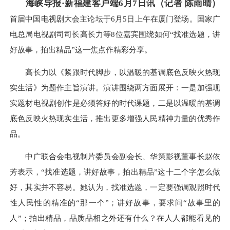
海峡导报·新福建客户端6月7日讯（记者 陈雨晴）
首届中国电视剧大会主论坛于6月5日上午在厦门登场。国家广
电总局电视剧司司长高长力等8位嘉宾围绕如何“找准选题，讲
好故事，拍出精品”这一焦点作精彩分享。
高长力以《紧跟时代脚步，以温暖的基调底色反映火热现
实生活》为题作主旨演讲。演讲围绕两方面展开：一是加强现
实题材电视剧创作是必须答好的时代课题，二是以温暖的基调
底色反映火热现实生活，推出更多增强人民精神力量的优秀作
品。
中广联合会电视制片委员会副会长、华策影视董事长赵依
芳表示，“找准选题，讲好故事，拍出精品”这十二个字怎么做
好，其实并不容易。她认为，找准选题，一定要强调观照时代
性人民性的精准的“那一个”；讲好故事，要求问“故事里的
人”；拍出精品，品质品相之外还有什么？在人人都能看见的