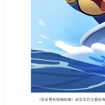
《安全警长啦咘啦哆》由宝宝巴士股份有限