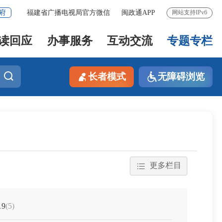
府
福建省广播电视局官方微信
闽政通APP
网站支持IPv6
读回应
办事服务
互动交流
专题专栏
长者模式
无障碍浏览
更多栏目
19
(5)