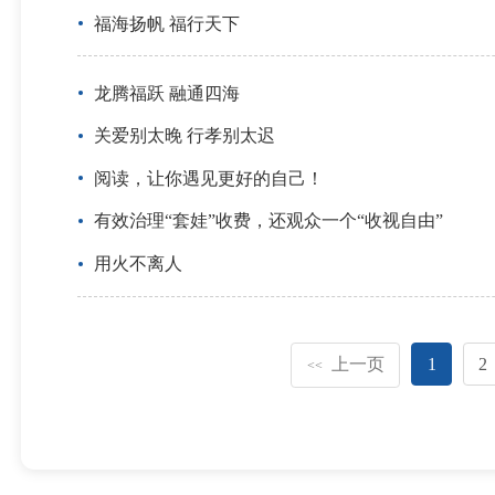
福海扬帆 福行天下
龙腾福跃 融通四海
关爱别太晚 行孝别太迟
阅读，让你遇见更好的自己！
有效治理“套娃”收费，还观众一个“收视自由”
用火不离人
上一页
1
2
<<