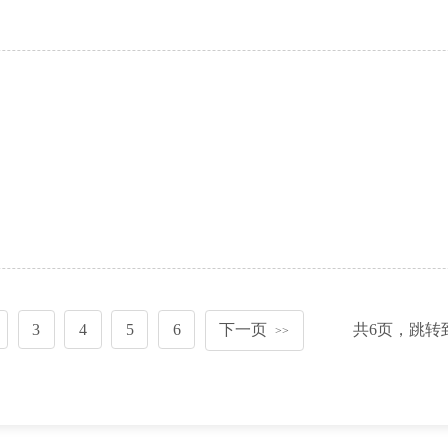
3
4
5
6
下一页
共
6
页，跳转
>>